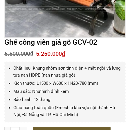
Ghế công viên giả gỗ GCV-02
Giá
Giá
6.500.000
₫
5.250.000
₫
gốc
hiện
là:
tại
Chất liệu: Khung nhôm sơn tĩnh điện + mặt ngồi và lưng
6.500.000₫.
là:
5.250.000₫.
tựa nan HDPE (nan nhựa giả gỗ)
Kích thước: L1500 x W600 x H420/780 (mm)
Màu sắc: Như hình đính kèm
Bảo hành: 12 tháng
Giao hàng toàn quốc (Freeship khu vực nội thành Hà
Nội, Đà Nẵng và TP. Hồ Chí Minh)
Ghế công viên giả gỗ GCV-02 số lượng