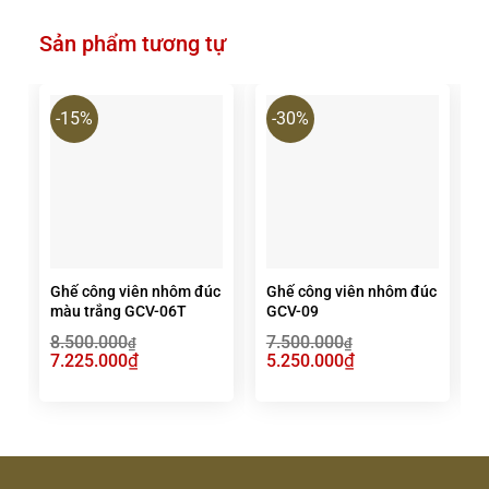
Sản phẩm tương tự
-15%
-30%
Ghế công viên nhôm đúc
Ghế công viên nhôm đúc
màu trắng GCV-06T
GCV-09
8.500.000
7.500.000
₫
₫
Giá
₫
Giá
Giá
₫
Giá
G
7.225.000
5.250.000
gốc
hiện
gốc
hiện
g
là:
tại
là:
tại
l
8.500.000₫.
là:
7.500.000₫.
là:
7
7.225.000₫.
5.250.000₫.