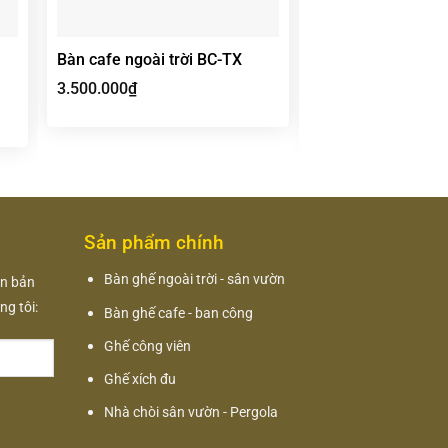
Bàn cafe ngoài trời BC-TX
Bộ bàn ghế cafe n
BTL-GC15D
3.500.000
₫
11.100.000
₫
Sản phẩm chính
Bàn ghế ngoài trời - sân vườn
ận bản
g tôi:
Bàn ghế cafe - ban công
Ghế công viên
Ghế xích đu
Nhà chòi sân vườn - Pergola