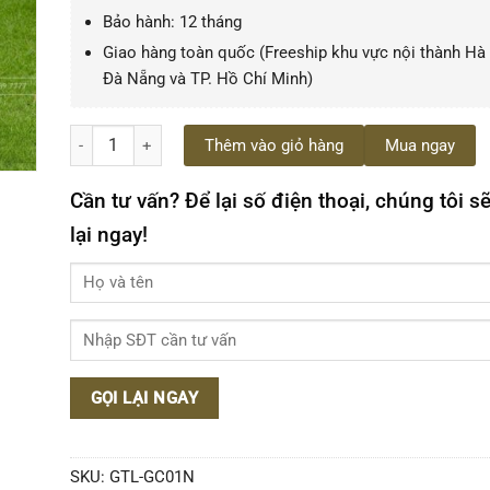
Bảo hành: 12 tháng
Giao hàng toàn quốc (Freeship khu vực nội thành Hà 
Đà Nẵng và TP. Hồ Chí Minh)
Ghế cafe ngoài trời Starbuck GTL-GC01N số lượng
Thêm vào giỏ hàng
Mua ngay
Cần tư vấn? Để lại số điện thoại, chúng tôi sẽ
lại ngay!
SKU:
GTL-GC01N