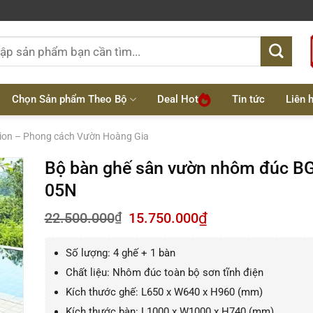
:
Chọn Sản phẩm Theo Bộ
Deal Hot
Tin tức
Liên 
tion – Phong cách Vườn Hoàng Gia
Bộ bàn ghế sân vườn nhôm đúc B
05N
Giá
Giá
22.500.000
₫
15.750.000
₫
gốc
hiện
là:
tại
Số lượng: 4 ghế + 1 bàn
22.500.000₫.
là:
15.750.000₫.
Chất liệu: Nhôm đúc toàn bộ sơn tĩnh điện
Kích thước ghế: L650 x W640 x H960 (mm)
Kích thước bàn: L1000 x W1000 x H740 (mm)