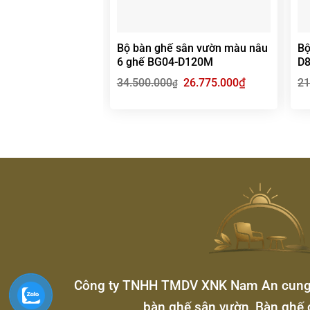
Bộ bàn ghế sân vườn màu nâu
Bộ
6 ghế BG04-D120M
D8
Giá
₫
Giá
34.500.000
26.775.000
21
₫
gốc
hiện
là:
tại
34.500.000₫.
là:
26.775.000₫.
Công ty TNHH TMDV XNK Nam An cung c
bàn ghế sân vườn, Bàn ghế 