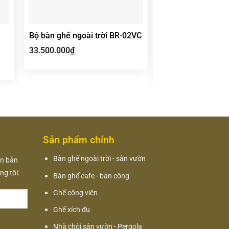
Bộ bàn ghế ngoài trời BR-02VC
Bộ bàn ghế nhôm
vườn BG-002M mà
33.500.000
₫
D60cm
Giá
12.500.000
9.15
₫
gốc
là:
12.50
Sản phẩm chính
Bàn ghế ngoài trời - sân vườn
ận bản
g tôi:
Bàn ghế cafe - ban công
Ghế công viên
Ghế xích đu
Nhà chòi sân vườn - Pergola