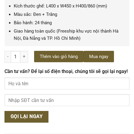
Kích thước ghế: L400 x W450 x H400/860 (mm)
Màu sắc: Đen + Trắng
Bảo hành: 24 tháng
Giao hàng toàn quốc (Freeship khu vực nội thành Hà
Nội, Đà Nẵng và TP. Hồ Chí Minh)
Bộ bàn ghế ngoài trời nhôm đúc BG-012T 4 ghế phong cách Bistro P
Thêm vào giỏ hàng
Mua ngay
Cần tư vấn? Để lại số điện thoại, chúng tôi sẽ gọi lại ngay!