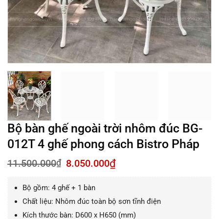
Bộ bàn ghế ngoài trời nhôm đúc BG-
012T 4 ghế phong cách Bistro Pháp
Giá
Giá
11.500.000
₫
8.050.000
₫
gốc
hiện
là:
tại
Bộ gồm: 4 ghế + 1 bàn
11.500.000₫.
là:
8.050.000₫.
Chất liệu: Nhôm đúc toàn bộ sơn tĩnh điện
Kích thước bàn: D600 x H650 (mm)