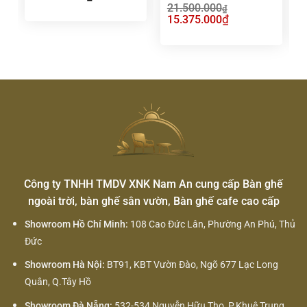
21.500.000
₫
Giá
₫
Giá
G
15.375.000
gốc
hiện
g
là:
tại
l
21.500.000₫.
là:
1
15.375.000₫.
Công ty TNHH TMDV XNK Nam An cung cấp Bàn ghế
ngoài trời, bàn ghế sân vườn, Bàn ghế cafe cao cấp
Showroom Hồ Chí Minh:
108 Cao Đức Lân, Phường An Phú, Thủ
Đức
Showroom Hà Nội:
BT91, KBT Vườn Đào, Ngõ 677 Lạc Long
Quân, Q.Tây Hồ
Showroom Đà Nẵng:
532-534 Nguyễn Hữu Thọ, P.Khuê Trung,